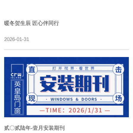
暖冬贺生辰 匠心伴同行
2026-01-31
贰〇贰陆年-壹月安装期刊