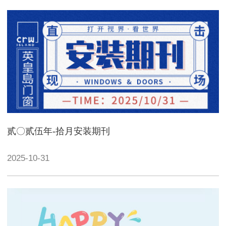
贰〇贰伍年-拾月安装期刊
2025-10-31