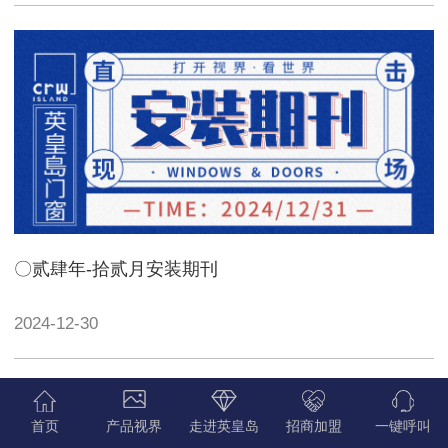
〇贰肆年-拾贰月安装期刊
2024-12-30
首页
产品视界
走进英皇岛
招商加盟
一键呼叫