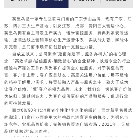
英皇岛是一家专注互联网门窗的广东佛山品牌，现有广东、江
苏、四川三大生产基地，以及江苏、成都、贵阳三大营运中心。
英皇岛拥有自主研发生产实力、诺米窗控服务、典典到家安装运
输、捷顺达线上营销等核心生产运营体系，实战能力强，赋能体
系完善，是门窗市场开拓创新的一支新生力量。
自成立以来，公司秉承“建窗如建宇，服务亦树人”的核心理
念，“高效卓越·诚信服务·细致贴心”的企业精神，以最专业的行业
经验与严谨的工作作风为客户提供全方位服务。对于英皇岛而
言，客户非上帝，客户应是朋友，高度关注用户价值，用不服输
的精神了解用户需求，将责任融入产品与服务之中，致力于成为
让客户信赖、“懂”客户的领先品牌。未来，我们会一切以客户价值
为依归，通过创造力，为客户提供更好的产品和服务，促进行业
的可持续发展。
面对80/90年代消费者个性化/小众化的崛起，面对新零售模式
的潮流，门窗行业面临更大的挑战也润育更多的机会。为强化市
场竞争、实现品牌扩张，完善销售渠道广域布局，2021年，天猫
品牌“捷顺达”应运而生。