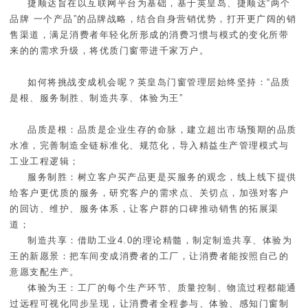
捷顺达旨在以互联网平台为基础，基于英皇岛、捷顺达“两个
品牌 一个产品”的品牌战略，结合自身营销优势，打开更广阔的销
售渠道，满足消费者年轻化所形成的消费习惯与模式的变化所带
来的的需求升级，将优质门窗带进千家万户。
如何将挑战变成机会呢？英皇岛门窗管理层始终坚持：“品质
是根、服务制胜、制造共享、体验为王”
品质是根：品质是企业生存的命脉，建立超出市场预期的品质
水准，完善制造全链标准化、规范化，导入精益生产管理模式与
工业工程逻辑；
服务制胜：树立客户买产品更是买服务的观念，线上线下提供
给客户更优质的服务，研究客户的需求点、关切点，加强对客户
的回访、维护、服务体系，让客户群的口碑推动销售的拓展渠
道；
制造共享：借助工业4.0的理论精髓，制定制造共享、体验为
王的新愿景：把车间变成消费者的工厂，让消费者能按照自己的
意愿支配生产。
体验为王：工厂的每个生产环节、质量控制、物流过程都能通
过远程可视化同步呈现，让消费者全程参与、体验、感知门窗制